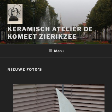
Naar
de
inhoud
springen
KERAMISCH ATELIER DE
KOMEET ZIERIKZEE
Menu
NIEUWE FOTO’S